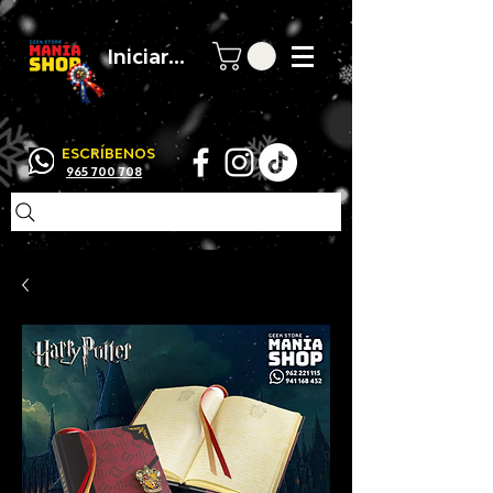
Iniciar sesión
ESCRÍBENOS
965 700 708