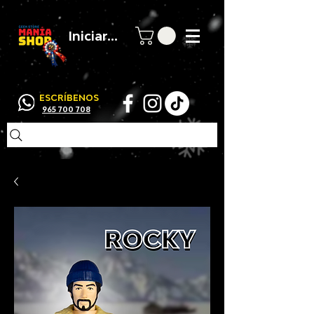
Iniciar sesión
ESCRÍBENOS
965 700 708