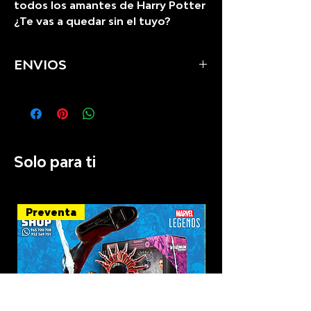
todos los amantes de Harry Potter
¿Te vas a quedar sin el tuyo?
ENVIOS
Se realizan envios a todo el
Perú
Solo para ti
Preventa
Recién llegado