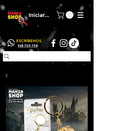
Iniciar sesión
ESCRÍBENOS
965 700 708