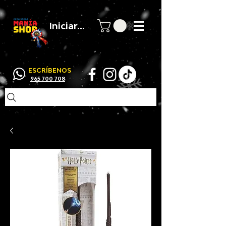
Iniciar sesión
ESCRÍBENOS
965 700 708