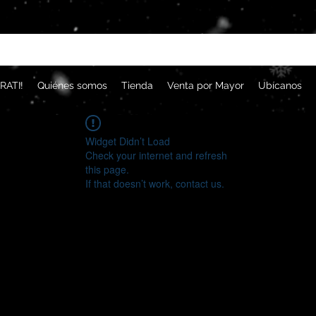
RATI!
Quiénes somos
Tienda
Venta por Mayor
Ubícanos
Widget Didn’t Load
Check your internet and refresh
this page.
If that doesn’t work, contact us.