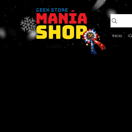
Inicio
¡G