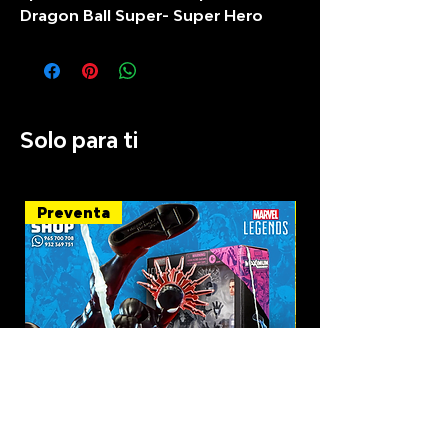
Dragon Ball Super- Super Hero
Solo para ti
Preventa
Recién llegado