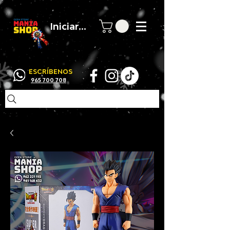
Iniciar sesión
ESCRÍBENOS
965 700 708