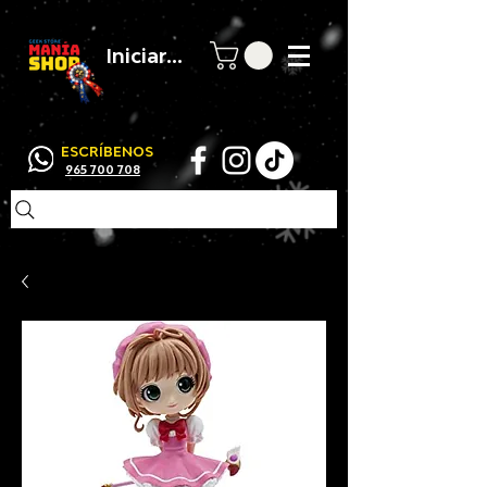
Iniciar sesión
ESCRÍBENOS
965 700 708