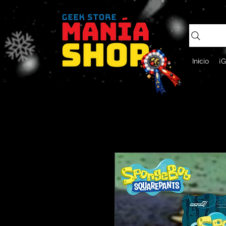
Inicio
¡G