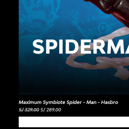
Maximum Symbiote Spider - Man - Hasbro
Precio
Precio de oferta
S/ 329.00
S/ 289.00