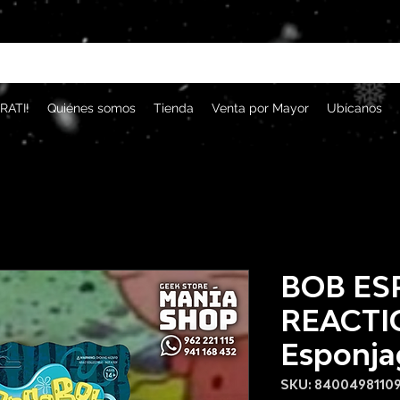
RATI!
Quiénes somos
Tienda
Venta por Mayor
Ubícanos
BOB ES
REACTI
Esponja
SKU: 8400498110