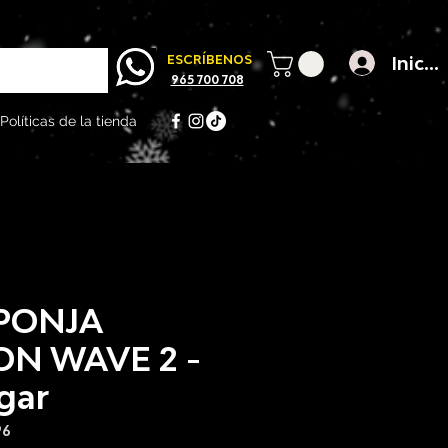
Inicia
ESCRÍBENOS
965 700 708
Políticas de la tienda
PONJA
ON WAVE 2 -
gar
96