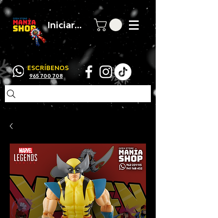
Iniciar sesión
ESCRÍBENOS
965 700 708