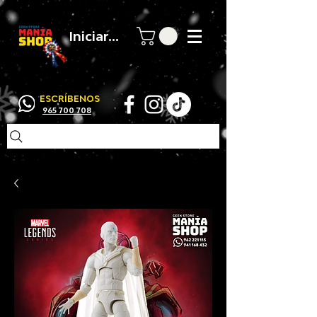
Iniciar sesión
ESCRÍBENOS
965 700 708