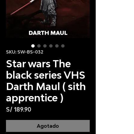
SKU: SW-BS-032
Star wars The
black series VHS
Darth Maul ( sith
apprentice )
Precio
S/ 189.90
Agotado