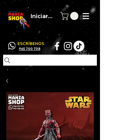
Iniciar sesión
ESCRÍBENOS
965 700 708