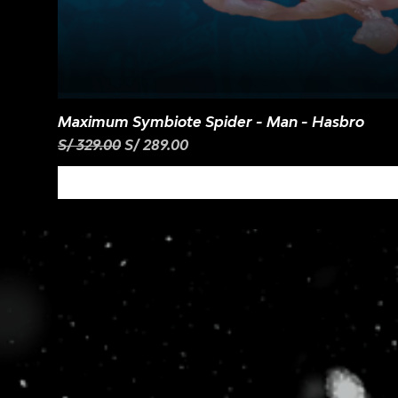
Maximum Symbiote Spider - Man - Hasbro
Precio
Precio de oferta
S/ 329.00
S/ 289.00