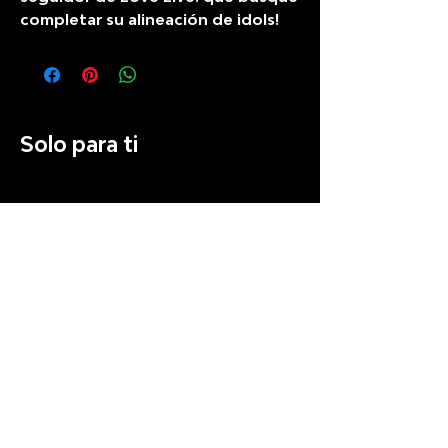
completar su alineación de idols!
Solo para ti
Preventa
Recién llegado