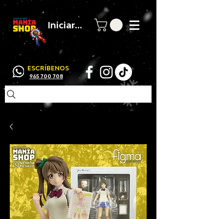
Iniciar sesión
ESCRÍBENOS
965 700 708