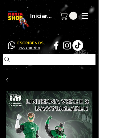
Iniciar sesión
ESCRÍBENOS
965 700 708