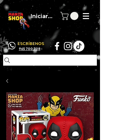
Iniciar sesión
ESCRÍBENOS
965 700 708