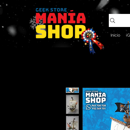
Inicio
¡G