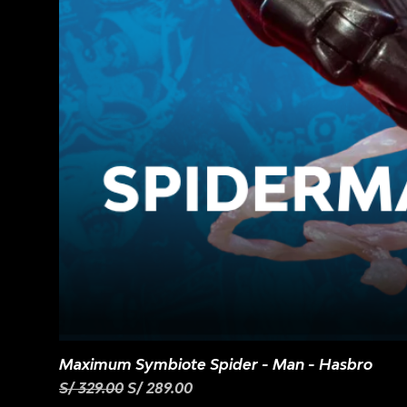
Maximum Symbiote Spider - Man - Hasbro
Precio
Precio de oferta
S/ 329.00
S/ 289.00