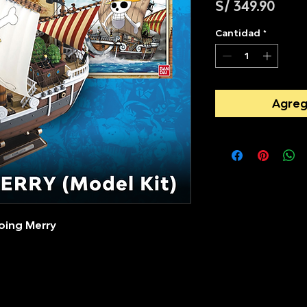
Prec
S/ 349.90
Cantidad
*
Agreg
Going Merry