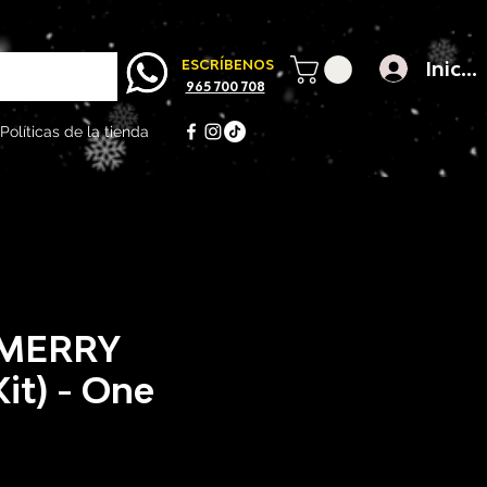
Inicia
ESCRÍBENOS
965 700 708
Políticas de la tienda
MERRY
it) - One