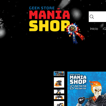
Inicio
¡G