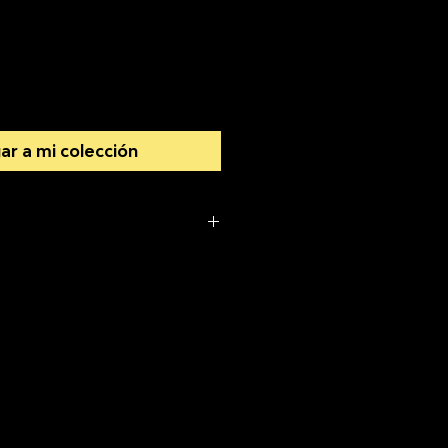
io
ar a mi colección
vios a todo el Perú