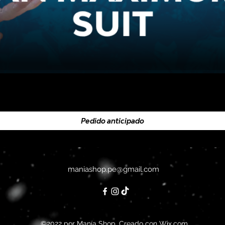
Pedido anticipado
maniashop.pe@gmail.com
©2022 por Manía Shop. Creado con Wix.com