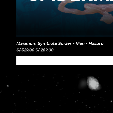
Maximum Symbiote Spider - Man - Hasbro
Precio
Precio de oferta
S/ 329.00
S/ 289.00