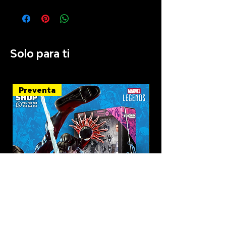
Solo para ti
Preventa
Recién llegado