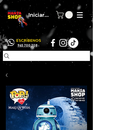
Iniciar sesión
ESCRÍBENOS
965 700 708