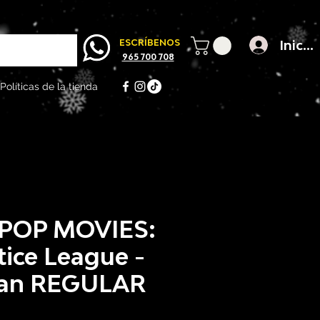
Inicia
ESCRÍBENOS
965 700 708
Políticas de la tienda
POP MOVIES:
tice League -
an REGULAR