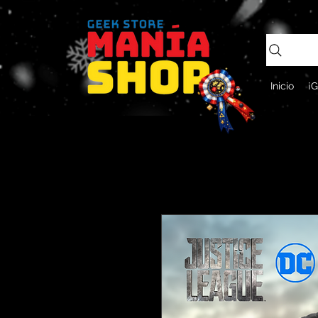
Inicio
¡G