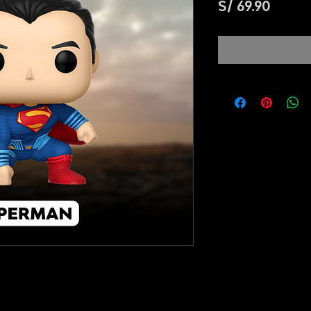
Preci
S/ 69.90