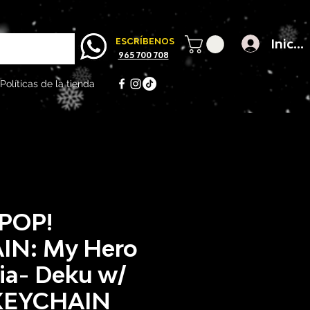
Inicia
ESCRÍBENOS
965 700 708
Políticas de la tienda
POP!
IN: My Hero
a- Deku w/
 KEYCHAIN