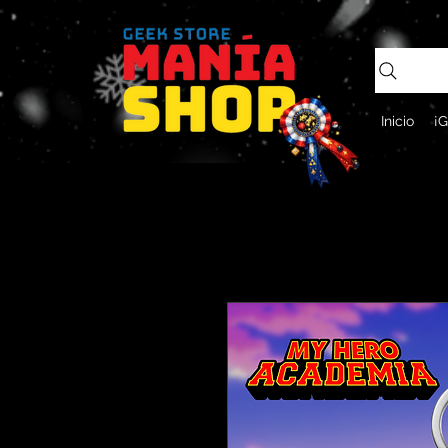
Inicio
¡G