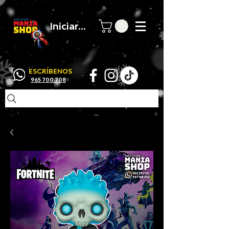
Iniciar sesión
ESCRÍBENOS
965 700 708