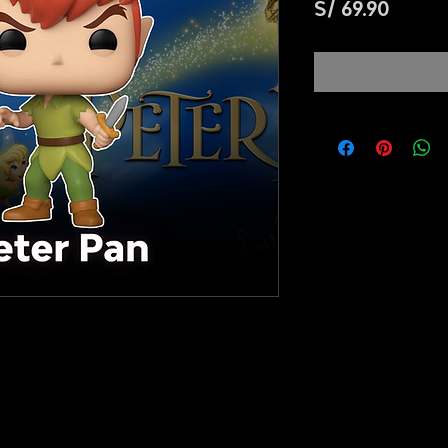
Preci
S/ 69.90