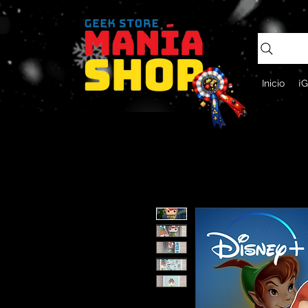
Inicio
¡G