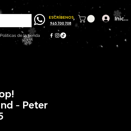
Inicia
ESCRÍBENOS
965 700 708
Políticas de la tienda
op!
nd - Peter
5