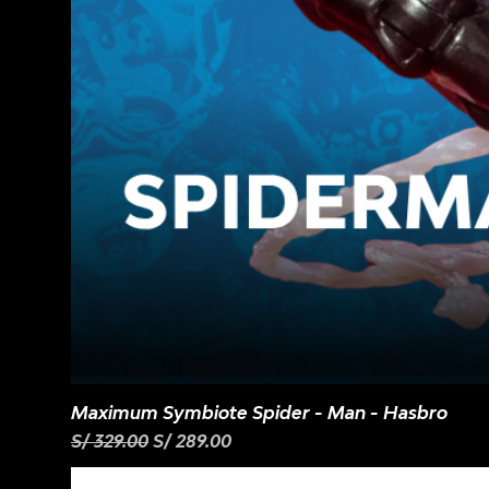
Maximum Symbiote Spider - Man - Hasbro
Precio
Precio de oferta
S/ 329.00
S/ 289.00