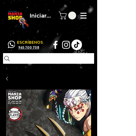
Iniciar sesión
ESCRÍBENOS
965 700 708