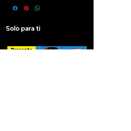
Solo para ti
Preventa
Recién llegado