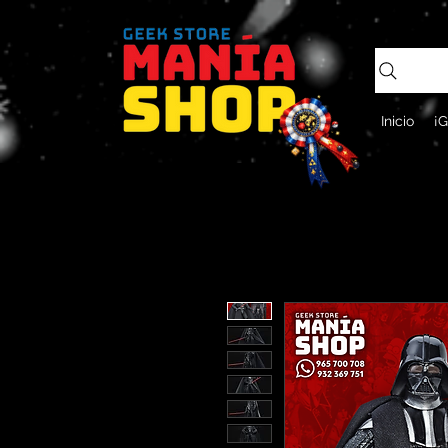
Inicio
¡G