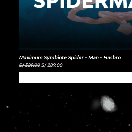
Maximum Symbiote Spider - Man - Hasbro
Precio
Precio de oferta
S/ 329.00
S/ 289.00