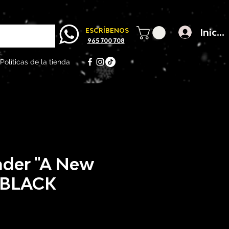
Inicia
ESCRÍBENOS
965 700 708
Políticas de la tienda
ader "A New
 BLACK