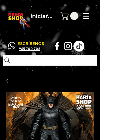
Iniciar sesión
ESCRÍBENOS
965 700 708