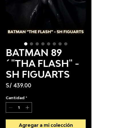
BATMAN 89
´"THA FLASH" -
SH FIGUARTS
Precio
S/ 439.00
Cantidad
*
Agregar a mi colección