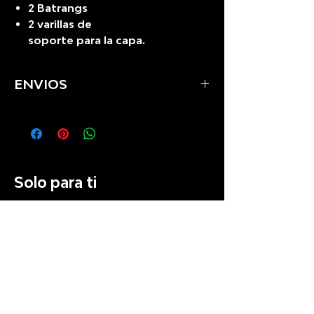
2 Batrangs
2 varillas de
soporte para la capa.
ENVIOS
Se realizan envios a todo el
Perú
Solo para ti
Preventa
Recién llegado