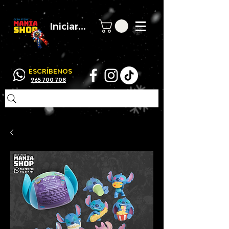
Iniciar sesión
ESCRÍBENOS
965 700 708